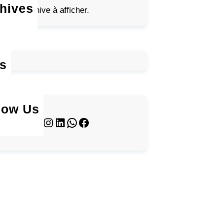
hives
ucune archive à afficher.
s
low Us
Twitter
Instagram
LinkedIn
WhatsApp
Facebook