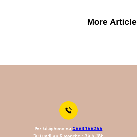
More Articl
Par téléphone au
0663466266
Du Lundi au Dimanche : 9h à 18h