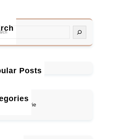
rch
ular Posts
egories
ucune catégorie