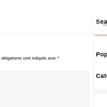
Sea
S
e
a
r
c
h
Pop
obligatoires sont indiqués avec
*
Cat
A